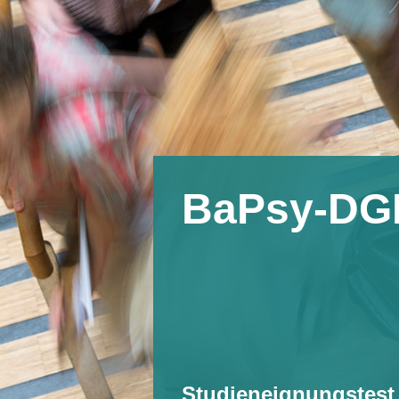
BaPsy-DG
Studieneignungstest